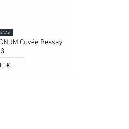
Aperçu rapide
IÉNAS
GNUM Cuvée Bessay
23
00 €