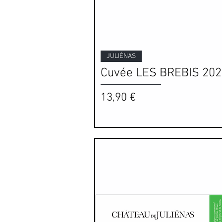
Aperçu rapide
JULIÉNAS
Cuvée LES BREBIS 202
Prix
13,90 €