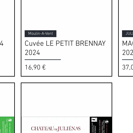
Aperçu rapide
Moulin-A-Vent
JUL
4
Cuvée LE PETIT BRENNAY
MA
2024
20
Prix
Prix
16,90 €
37,