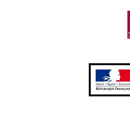
L'abus d
Contac