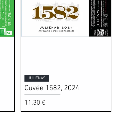
Aperçu rapide
JULIÉNAS
Cuvée 1582, 2024
Prix
11,30 €