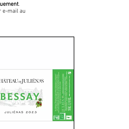
quement
.
r e-mail au