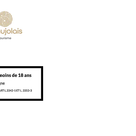
dération.
partenaires