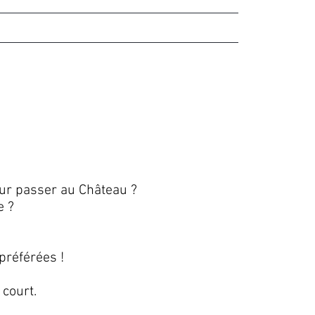
des vignes
Réservation
Contact
our passer au Château ?
e ?
préférées !
court.